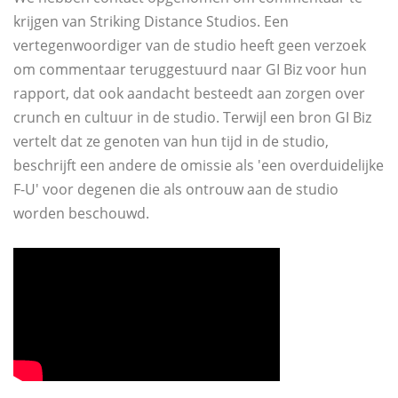
krijgen van Striking Distance Studios. Een
vertegenwoordiger van de studio heeft geen verzoek
om commentaar teruggestuurd naar GI Biz voor hun
rapport, dat ook aandacht besteedt aan zorgen over
crunch en cultuur in de studio. Terwijl een bron GI Biz
vertelt dat ze genoten van hun tijd in de studio,
beschrijft een andere de omissie als 'een overduidelijke
F-U' voor degenen die als ontrouw aan de studio
worden beschouwd.