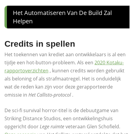
Het Automatiseren Van De Build Zal
Helpen
Credits in spellen
Het toekennen van krediet aan ontwikkelaars is al een
tijdje een hot-button-probleem. Als een
2020 Kotaku-
rapportoverzichten
, kunnen credits worden gebruikt
als beloning of als strafmaatregel. Het is onduidelijk
wat de reden kan zijn voor deze gerapporteerde
omissie in
Het Callisto-protocol
.
De sci-fi survival horror-titel is de debuutgame van
Striking Distance Studios, een ontwikkelingshuis
opgericht door
Lege ruimte
veteraan Glen Schofield.