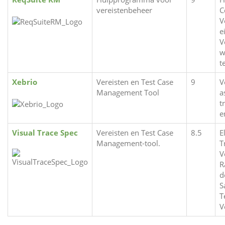
vereistenbeheer
C
V
e
V
w
t
Xebrio
Vereisten en Test Case
9
V
Management Tool
a
t
e
Visual Trace Spec
Vereisten en Test Case
8.5
E
Management-tool.
T
V
R
d
S
T
V