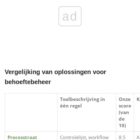
ad
Vergelijking van oplossingen voor
behoeftebeheer
Toolbeschrijving in
Onze
K
één regel
score
(van
de
10)
Processtraat
Controlelijst, workflow
8.5
A