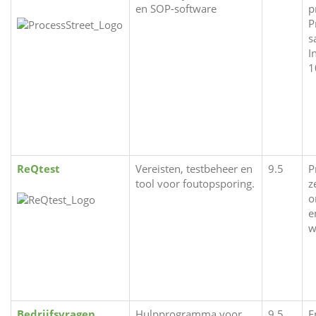
en SOP-software
p
P
s
I
1
ReQtest
Vereisten, testbeheer en
9.5
P
tool voor foutopsporing.
z
o
e
w
Bedrijfsvragen
Hulpprogramma voor
9.5
E