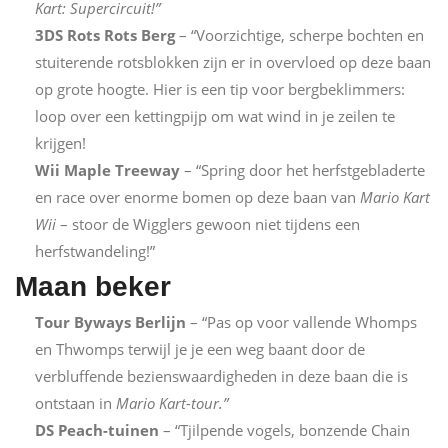
Kart: Supercircuit!”
3DS Rots Rots Berg
– “Voorzichtige, scherpe bochten en
stuiterende rotsblokken zijn er in overvloed op deze baan
op grote hoogte. Hier is een tip voor bergbeklimmers:
loop over een kettingpijp om wat wind in je zeilen te
krijgen!
Wii Maple Treeway
– “Spring door het herfstgebladerte
en race over enorme bomen op deze baan van
Mario Kart
Wii
– stoor de Wigglers gewoon niet tijdens een
herfstwandeling!”
Maan beker
Tour Byways Berlijn
– “Pas op voor vallende Whomps
en Thwomps terwijl je je een weg baant door de
verbluffende bezienswaardigheden in deze baan die is
ontstaan ​​in
Mario Kart-tour.”
DS Peach-tuinen
– “Tjilpende vogels, bonzende Chain