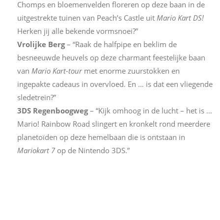
Chomps en bloemenvelden floreren op deze baan in de
uitgestrekte tuinen van Peach’s Castle uit
Mario Kart DS!
Herken jij alle bekende vormsnoei?”
Vrolijke Berg
– “Raak de halfpipe en beklim de
besneeuwde heuvels op deze charmant feestelijke baan
van
Mario Kart-tour
met enorme zuurstokken en
ingepakte cadeaus in overvloed. En … is dat een vliegende
sledetrein?”
3DS Regenboogweg
– “Kijk omhoog in de lucht – het is …
Mario! Rainbow Road slingert en kronkelt rond meerdere
planetoïden op deze hemelbaan die is ontstaan ​​in
Mariokart 7
op de Nintendo 3DS.”