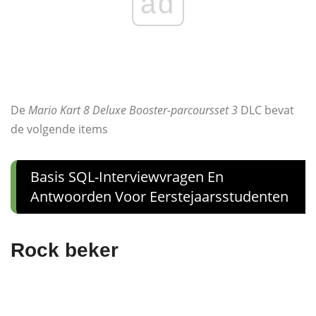
ad
De
Mario Kart 8 Deluxe Booster-parcoursset 3
DLC bevat
de volgende items
Basis SQL-Interviewvragen En
Antwoorden Voor Eerstejaarsstudenten
Rock beker