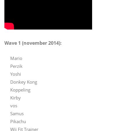
Wave 1 (november 2014):
Mario
Perzik
Yoshi
Donkey Kong
Koppeling
Kirby
vos
Samus
Pikachu
Wii Fit Trainer