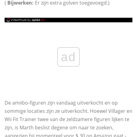
(
Bijwerken:
Er zijn extra golven toegevoegd.)
ad
De amiibo-figuren zijn vandaag uitverkocht en op
sommige locaties zijn ze uitverkocht. Hoewel Villager en
Wii Fit Trainer twee van de zeldzamere figuren lijken te
zijn, is Marth beslist degene om naar te zoeken,
aangezien hij momenteel voor $ 30 op Amazon gaat -