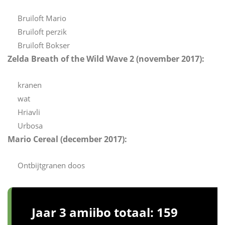
Bruiloft Mario
Bruiloft perzik
Bruiloft Bokser
Zelda Breath of the Wild Wave 2 (november 2017):
kranen
wat
Hriavli
Urbosa
Mario Cereal (december 2017):
Ontbijtgranen doos
Jaar 3 amiibo totaal: 159