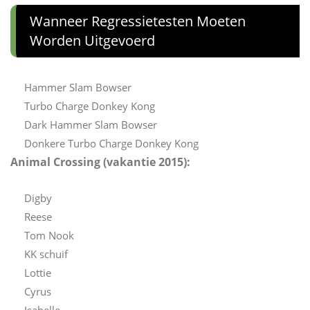
Wanneer Regressietesten Moeten
Worden Uitgevoerd
Hammer Slam Bowser
Turbo Charge Donkey Kong
Dark Hammer Slam Bowser
Donkere Turbo Charge Donkey Kong
Animal Crossing (vakantie 2015):
Digby
Reese
Tom Nook
KK schuif
Lottie
Cyrus