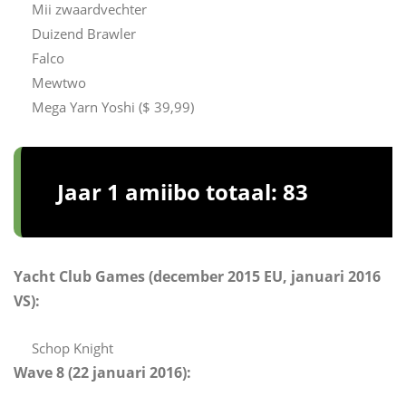
Mii zwaardvechter
Duizend Brawler
Falco
Mewtwo
Mega Yarn Yoshi ($ 39,99)
Jaar 1 amiibo totaal: 83
Yacht Club Games (december 2015 EU, januari 2016
VS):
Schop Knight
Wave 8 (22 januari 2016):