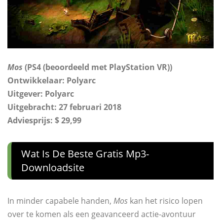
Mos
(PS4 (beoordeeld met PlayStation VR))
Ontwikkelaar: Polyarc
Uitgever: Polyarc
Uitgebracht: 27 februari 2018
Adviesprijs: $ 29,99
Wat Is De Beste Gratis Mp3-
Downloadsite
In minder capabele handen,
Mos
kan het risico lopen
over te komen als een geavanceerd actie-avontuur