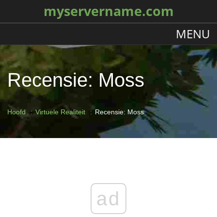
myservername.com
MENU
Recensie: Moss
Hoofd
Virtuele Realiteit
Recensie: Moss
ad