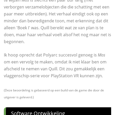
te wijzen
Mos
is slechts een paar uur lang (met
verborgen verzamelobjecten die die schatting met een
paar meer uitbreiden). Het verhaal eindigt ook op een
minder dan bevredigende toon, met erkenning dat dit
alleen 'Boek I' was. Quill bereikt wat ze van plan is te
doen, maar haar verhaal voelt alsof het nog maar net is
begonnen.
Ik hoop oprecht dat Polyarc succesvol genoeg is
Mos
om een ​​vervolg te maken, omdat ik niet klaar ben om
afscheid te nemen van Quill. Dit zou gemakkelijk een
vlaggenschip-serie voor PlayStation VR kunnen zijn.
(Deze beoordeling is gebaseerd op een build van de game die door de
uitgever is geleverd.)
Software Ontwikkeling