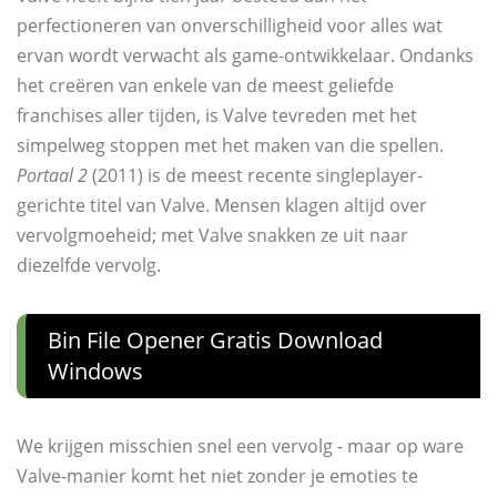
perfectioneren van onverschilligheid voor alles wat
ervan wordt verwacht als game-ontwikkelaar. Ondanks
het creëren van enkele van de meest geliefde
franchises aller tijden, is Valve tevreden met het
simpelweg stoppen met het maken van die spellen.
Portaal 2
(2011) is de meest recente singleplayer-
gerichte titel van Valve. Mensen klagen altijd over
vervolgmoeheid; met Valve snakken ze uit naar
diezelfde vervolg.
Bin File Opener Gratis Download
Windows
We krijgen misschien snel een vervolg - maar op ware
Valve-manier komt het niet zonder je emoties te