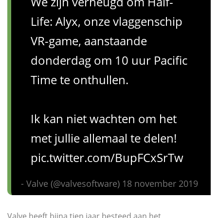
We zijn verheugd om Half-
Life: Alyx, onze vlaggenschip
VR-game, aanstaande
donderdag om 10 uur Pacific
Time te onthullen.
Ik kan niet wachten om het
met jullie allemaal te delen!
pic.twitter.com/BupFCxSrTw
- Valve (@valvesoftware) 18 november 2019
Valve heeft bijna tien jaar besteed aan het