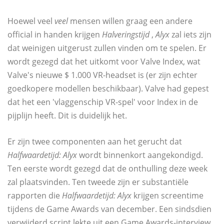
Hoewel veel
veel
mensen willen graag een andere
official in handen krijgen
Halveringstijd
,
Alyx
zal iets zijn
dat weinigen uitgerust zullen vinden om te spelen. Er
wordt gezegd dat het uitkomt voor Valve Index, wat
Valve's nieuwe $ 1.000 VR-headset is (er zijn echter
goedkopere modellen beschikbaar). Valve had gepest
dat het een 'vlaggenschip VR-spel' voor Index in de
pijplijn heeft. Dit is duidelijk het.
Er zijn twee componenten aan het gerucht dat
Halfwaardetijd: Alyx
wordt binnenkort aangekondigd.
Ten eerste wordt gezegd dat de onthulling deze week
zal plaatsvinden. Ten tweede zijn er substantiële
rapporten die
Halfwaardetijd: Alyx
krijgen screentime
tijdens de Game Awards van december. Een sindsdien
verwijderd script lekte uit een Game Awards-interview