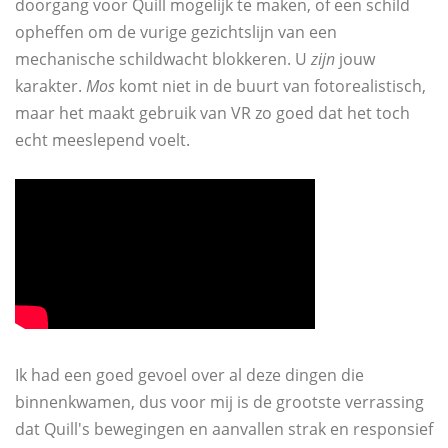
doorgang voor Quill mogelijk te maken, of een schild
opheffen om de vurige gezichtslijn van een
mechanische schildwacht blokkeren. U
zijn
jouw
karakter.
Mos
komt niet in de buurt van fotorealistisch,
maar het maakt gebruik van VR zo goed dat het toch
echt meeslepend voelt.
Ik had een goed gevoel over al deze dingen die
binnenkwamen, dus voor mij is de grootste verrassing
dat Quill's bewegingen en aanvallen strak en responsief